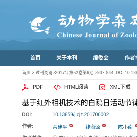
首页
关于本刊
编委会
作者
首页
>
过刊浏览
>
2017年第52卷第6期
>937-944. DOI:10.138
PDF
HTML阅读
XML下载
基于红外相机技术的白鹇日活动节
DOI:
10.13859/j.cjz.201706002
作者:
余建平
钱海源
陈小南