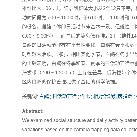
雄性比为1.06︰1。记录到群体大小从2至12只不
动时间段为5:00 ~ 18:00时，于6:00时、11:00时
的低谷。雌雄个体的日活动节律基本一致，但雄性个体相比雌
6:00 ~ 9:00时），而午后的静息低谷推后1 h（雌
白鹇的日活动节律存在季节性变化。白鹇在春季和冬季存在
时都较为活跃。同时，相比其他季节，白鹇在冬季早
的比较表明，白鹇在冬季和春、夏季的日活动节律重叠程度
海拔带（700 ~ 1 200 m）上存在差异，低海
区内白鹇的保护管理提供了基础的科学依据。
关键词:
白鹇
;
日活动节律
;
性比
;
相对活动强度指数
;
Abstract:
We examined social structure and daily activity patt
variations based on the camera-trapping data collect