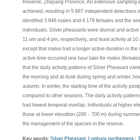
Reserve, Zhejiang Province. An extensive sampling e
achieved, resulting in 5 687 independent detections 
identified 3 946 males and 4 179 females and the s
individuals. Silver pheasants were diurnal and active 
11 am and 4 pm, respectively, and least activity at 1
except that males had a longer active duration in th
active time occurred one hour later for males (female
that the daily activity patterns of Silver Pheasant va
the morning and at dusk during spring and winter, h
autumn. In winter, the starting time of the activity post
compared to other seasons. The daily activity patter
had lowest temporal overlap. Individuals at higher e
those at lower elevation (200﹣700 m) during summer a
the management of the species in the reserve.
Key words:
Silver Pheasant, Lophura nycthemera
;
D