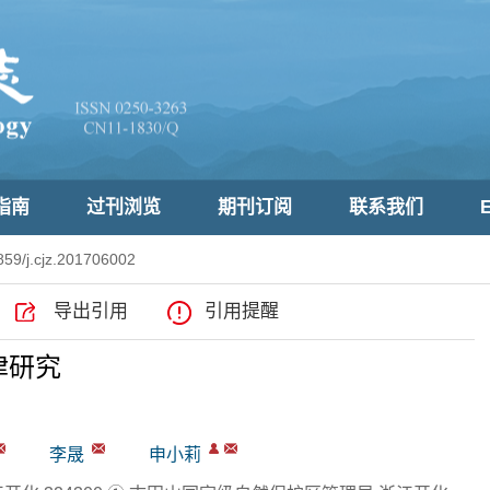
指南
过刊浏览
期刊订阅
联系我们
E
59/j.cjz.201706002
导出引用
引用提醒
律研究
李晟
申小莉