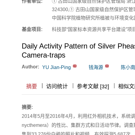
作者单位:
① 古田山国家级自然保护区管理局 浙江开
324300,① 古田山国家级自然保护区管理
中国科学院植物研究所植被与环境变化国家
基金项目:
科技部“国家标本资源共享平台建设”项目子课
Daily Activity Pattern of Silver Ph
Camera-traps
Author:
YU Jian-Ping
钱海源
陈小
|
|
|
|
摘要
访问统计
参考文献 [32]
相似文献
摘要:
2014年5月至2016年4月，利用红外相机技术，系统
nycthemera）的性比、集群方式和日活动节律。调
集到33 276份白鹇的照片和视频，有效探测5 687次