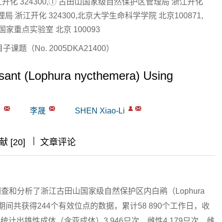
化 324300,① 古田山国家级自然保护区管理局 浙江开化
局 浙江开化 324300,北京大学生命科学学院 北京100871,
重点实验室 北京 100093
题（No. 2005DKA21400）
easant (Lophura nycthemera) Using
南
李晟
SHEN Xiao-Li
|
|
|
 [20]
文章评论
调查和分析了浙江古田山国家级自然保护区内白鹇（Lophura
查期间共获得244个有效位点的数据，累计58 890个工作日，收
，统计出雄性成体（含亚成体）3 946只次，雌性4 179只次，雌