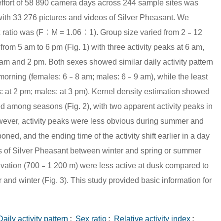
ffort of 58 890 camera days across 244 sample sites was
with 33 276 pictures and videos of Silver Pheasant. We
ex ratio was (F︰M = 1.06︰1). Group size varied from 2﹣12
from 5 am to 6 pm (Fig. 1) with three activity peaks at 6 am,
0 am and 2 pm. Both sexes showed similar daily activity pattern
e morning (females: 6﹣8 am; males: 6﹣9 am), while the least
s: at 2 pm; males: at 3 pm). Kernel density estimation showed
ried among seasons (Fig. 2), with two apparent activity peaks in
owever, activity peaks were less obvious during summer and
poned, and the ending time of the activity shift earlier in a day
ns of Silver Pheasant between winter and spring or summer
levation (700﹣1 200 m) were less active at dusk compared to
nd winter (Fig. 3). This study provided basic information for
aily activity pattern
;
Sex ratio
;
Relative activity index
;